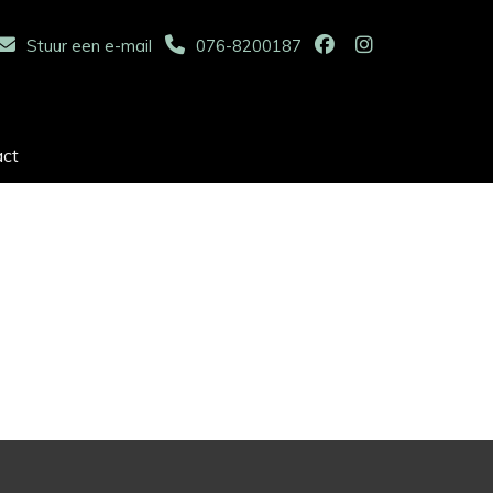
Stuur een e-mail
076-8200187
act